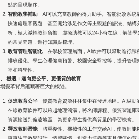
點的呈現順序。
智能教學輔助
：AI可以充當教師的得力助手。智能批改系統
快速處理客觀題，甚至開始涉足作文等主觀題的語法、結構
析，極大減輕教師負擔。虛擬助教可以24小時在線，解答學
的常見問題，進行知識點梳理。
教育管理智能化
：在學校管理層面，AI軟件可以幫助進行課
排班優化、學生心理健康預警、校園安全監控等，提升管理
率和科學性。
二、 機遇：邁向更公平、更優質的教育
這場變革背后蘊藏著巨大的機遇。
促進教育公平
：優質教育資源往往集中在發達地區。AI驅動
在線教育軟件可以跨越地理鴻溝，將名師課程、優質習題庫
資源輸送到偏遠地區，為更多學生提供高質量的學習機會。
釋放教師潛能
：將重復性、機械性的工作交給AI，使教師能
更專注于教學設計、情感關懷、創造力培養等更具價值的育