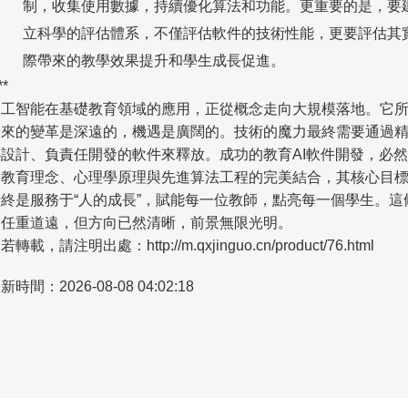
制，收集使用數據，持續優化算法和功能。更重要的是，要
立科學的評估體系，不僅評估軟件的技術性能，更要評估其
際帶來的教學效果提升和學生成長促進。
**
人工智能在基礎教育領域的應用，正從概念走向大規模落地。它
帶來的變革是深遠的，機遇是廣闊的。技術的魔力最終需要通過
心設計、負責任開發的軟件來釋放。成功的教育AI軟件開發，必然
是教育理念、心理學原理與先進算法工程的完美結合，其核心目
始終是服務于“人的成長”，賦能每一位教師，點亮每一個學生。這
路任重道遠，但方向已然清晰，前景無限光明。
若轉載，請注明出處：http://m.qxjinguo.cn/product/76.html
新時間：2026-08-08 04:02:18