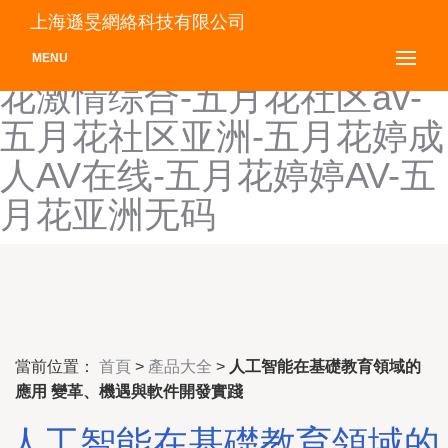
五月花av在线-五月花A片-五
上海遜旻網絡科技有限公司
月花网-五月花成人网-五月
MENU
花激情综合-五月花社区av-
五月花社区亚洲-五月花婷成
人AV在线-五月花婷婷AV-五
月花亚洲无码
當前位置：
首頁
>
產品大全
>
人工智能在基礎教育領域的
應用 變革、機遇與軟件開發實踐
人工智能在基礎教育領域的