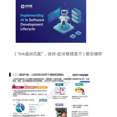
{ "link最終匹配"，保持-提供整體基于 } 整容條即
可... {\總結}結合 {接……干凈保留原設計緊湊: ‘盡可
能保持細節科學理解'"} {