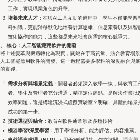
工作，實現職業角色的升華。
培養未來人才
：在與AI工具互動的過程中，學生不僅能學習
科知識，更能潛移默化地培養計算思維、信息素養以及與智
技術協作的能力，這些都是未來社會所需的核心競爭力。
三、 核心：人工智能應用軟件的開發
要將上述變革與機遇轉化為現實，關鍵在于高質量、貼合教育場
的人工智能應用軟件的開發。這一過程需要多學科的深度融合與
謹的實踐。
需求分析與場景定義
：開發者必須深入教學一線，與教育工
者、學生及管理者充分溝通，精準定位痛點。是解決作業批
效率問題，還是構建沉浸式虛擬實驗室？明確、具體的場景
成功的第一步。
技術選型與融合
：教育AI軟件通常涉及多種技術：
機器學習/深度學習
：用于學情分析、能力評估、內容推薦。
自然語言處理（NLP）
：用于智能問答、作文評閱、語言學