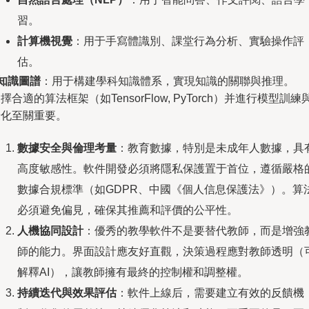
習。
計算機視覺
：用于手寫體識別、課堂行為分析、實驗操作評
估。
知識圖譜
：用于構建學科知識體系，實現知識的關聯與推理。
擇合適的算法框架（如TensorFlow, PyTorch）并進行模型訓練
優化至關重要。
數據安全與倫理考量
：教育數據，特別是未成年人數據，具
高度敏感性。軟件開發必須將隱私保護置于首位，遵循嚴格
數據合規標準（如GDPR、中國《個人信息保護法》）。算
必須避免偏見，確保其推薦和評價的公平性。
人機協同設計
：優秀的教學軟件不是要替代教師，而是增強
師的能力。界面設計應友好直觀，決策過程應對教師透明（
解釋AI），讓教師擁有最終的控制權和調整權。
持續迭代與效果評估
：軟件上線后，需要建立有效的反饋機