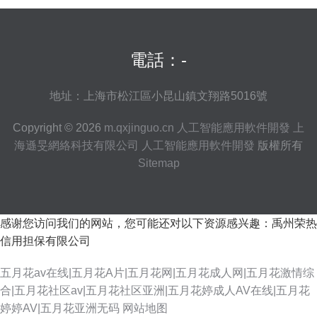
電話：-
地址：上海市松江區小昆山鎮文翔路5016號
Copyright © 2026
m.qxjinguo.cn
人工智能應用軟件開發
上
海遜旻網絡科技有限公司
人工智能應用軟件開發
版權所有
Sitemap
感谢您访问我们的网站，您可能还对以下资源感兴趣：禹州荣热
信用担保有限公司
五月花av在线|五月花A片|五月花网|五月花成人网|五月花激情综
合|五月花社区av|五月花社区亚洲|五月花婷成人AV在线|五月花
婷婷AV|五月花亚洲无码
网站地图
蜜臀91 91爱搞屄 女同互怼互操 五月天狠狠干 伊人成人网电影 91白丝尤物