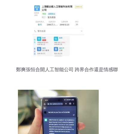
鄭爽張恒合開人工智能公司 跨界合作還是情感聯
結？